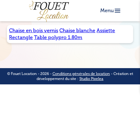
Aller au contenu
Menu
Chaise en bois vernis
Chaise blanche
Assiette
Rectangle
Table polypro 1.80m
© Fouet Location - 2026 -
Conditions générales de location
- Création et
développement du site :
Studio Pixelea